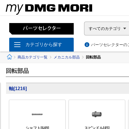
すべてのカテゴリ
カテゴリから探す
パーツセレクターのご
ホーム
商品カテゴリ一覧
メカニカル部品
回転部品
回転部品
軸
[
1216
]
シャフト
[649]
スピンドル
[45]