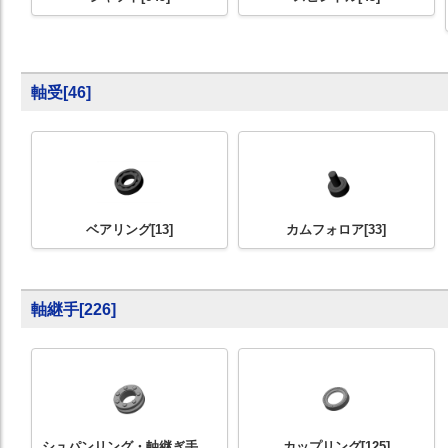
軸受
[
46
]
ベアリング
[13]
カムフォロア
[33]
軸継手
[
226
]
シュパンリング・軸継ぎ手
カップリング
[125]