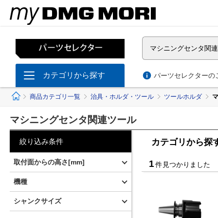
マシニングセンタ関連
カテゴリから探す
パーツセレクターのご
ホーム
商品カテゴリ一覧
治具・ホルダ・ツール
ツールホルダ
マシニングセンタ関連ツール
絞り込み条件
カテゴリから探
取付面からの高さ[mm]
1
件見つかりました
123
(
1
)
機種
NMV
(
1
)
シャンクサイズ
□25
(
1
)